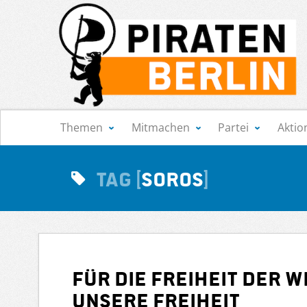
Navigation
Themen
Mitmachen
Partei
Aktio
Tag
Soros
Für die Freiheit der 
unsere Freiheit