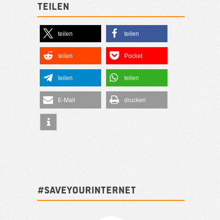
Teilen
teilen
teilen
teilen
Pocket
teilen
teilen
E-Mail
drucken
#SAVEYOURINTERNET