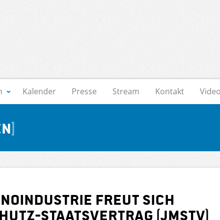
n
Kalender
Presse
Stream
Kontakt
Vide
en
noindustrie freut sich
utz-Staatsvertrag (JMStV)