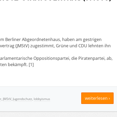
 im Berliner Abgeordnetenhaus, haben am gestrigen
ertrag (JMStV) zugestimmt, Grüne und CDU lehnten ihn
arlamentarische Oppositionspartei, die Piratenpartei, ab,
aten bekämpft. [1]
weiterlesen ›
r
,
JMStV
,
Jugendschutz
,
lobbyismus