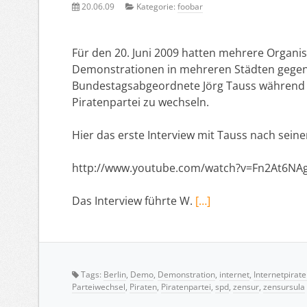
20.06.09
Kategorie:
foobar
Für den 20. Juni 2009 hatten mehrere Organis
Demonstrationen in mehreren Städten gegen d
Bundestagsabgeordnete Jörg Tauss während 
Piratenpartei zu wechseln.
Hier das erste Interview mit Tauss nach seinem
http://www.youtube.com/watch?v=Fn2At6NA
Das Interview führte W.
[…]
Tags:
Berlin
,
Demo
,
Demonstration
,
internet
,
Internetpirate
Parteiwechsel
,
Piraten
,
Piratenpartei
,
spd
,
zensur
,
zensursula