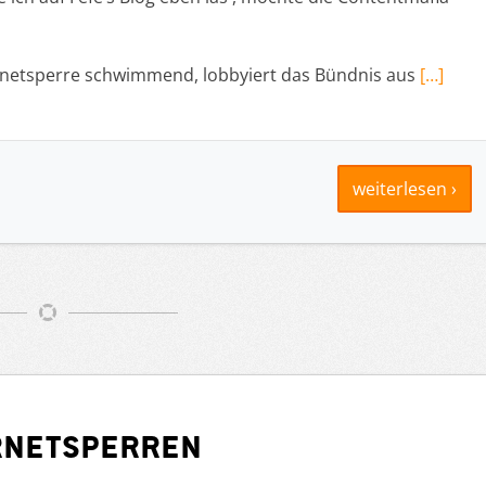
ernetsperre schwimmend, lobbyiert das Bündnis aus
[…]
weiterlesen ›
ernetsperren