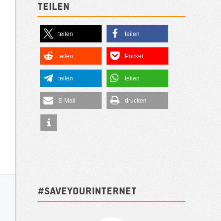
Teilen
teilen
teilen
teilen
Pocket
teilen
teilen
E-Mail
drucken
#SAVEYOURINTERNET