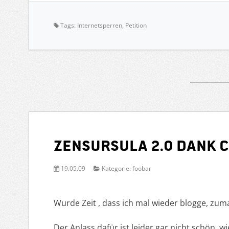
Tags:
Internetsperren
,
Petition
Zensursula 2.0 dank 
19.05.09
Kategorie:
foobar
Wurde Zeit , dass ich mal wieder blogge, zu
Der Anlass dafür ist leider gar nicht schön, w