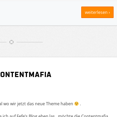
weiterlesen ›
Contentmafia
mal wo wir jetzt das neue Theme haben
.
ie ich auf Fefe’s Blog eben las , möchte die Contentmafia