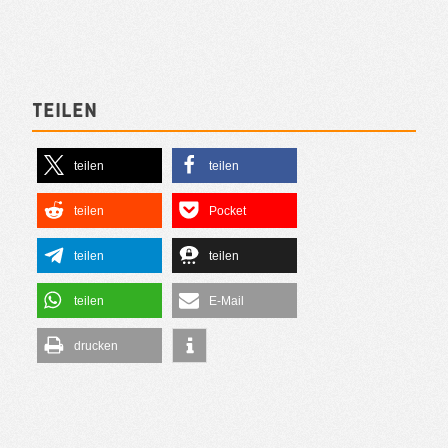
Teilen
teilen
teilen
teilen
Pocket
teilen
teilen
teilen
E-Mail
drucken