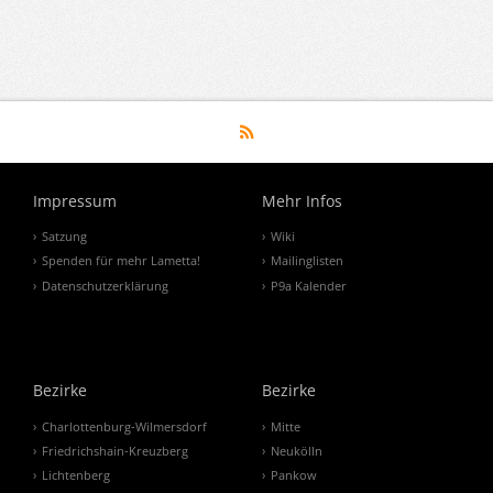
Impressum
Mehr Infos
Satzung
Wiki
Spenden für mehr Lametta!
Mailinglisten
Datenschutzerklärung
P9a Kalender
Bezirke
Bezirke
Charlottenburg-Wilmersdorf
Mitte
Friedrichshain-Kreuzberg
Neukölln
Lichtenberg
Pankow