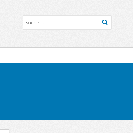
Suche
o