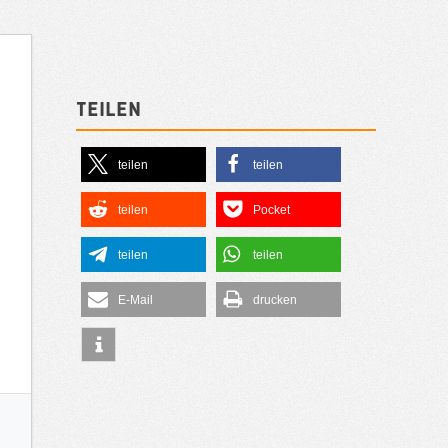
Teilen
teilen
teilen
teilen
Pocket
teilen
teilen
E-Mail
drucken