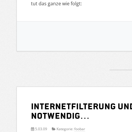
tut das ganze wie folgt:
Internetfilterung un
notwendig…
5.03.09
Kategorie:
foobar