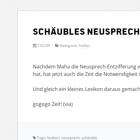
Schäubles Neusprec
7.03.09
Kategorie:
foobar
Nachdem Maha die Neusprech-Entzifferung v
hat, hat jetzt auch die Zeit die Notwendigkei
Und gleich ein kleines Lexikon daraus gemach
gogogo Zeit! (via)
Tags:
lexikon
,
neusprech
,
schäuble