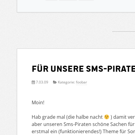
Für unsere SMS-Pirat
7.03.09
Kategorie:
foobar
Moin!
Hab grade mal (die halbe nacht
) damit ve
aber unseren Sms-Piraten schöne Sachen für
erstmal ein (funktionierendes!) Theme für S