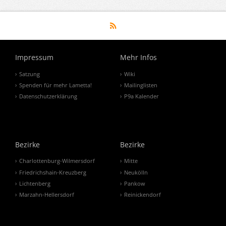
Impressum
Mehr Infos
Satzung
Wiki
Spenden für mehr Lametta!
Mailinglisten
Datenschutzerklärung
P9a Kalender
Bezirke
Bezirke
Charlottenburg-Wilmersdorf
Mitte
Friedrichshain-Kreuzberg
Neukölln
Lichtenberg
Pankow
Marzahn-Hellersdorf
Reinickendorf