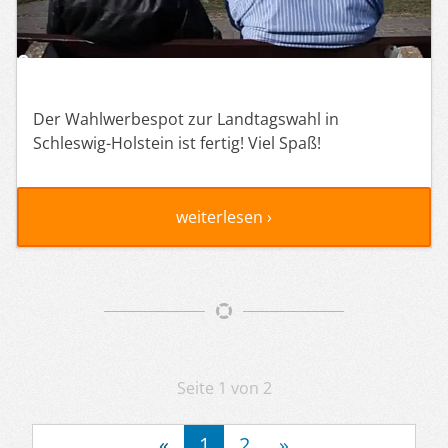
Der Wahlwerbespot zur Landtagswahl in
Schleswig-Holstein ist fertig! Viel Spaß!
weiterlesen ›
Artikelnavigation
Seite 1 von 2
«
1
2
»