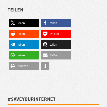
Teilen
teilen
teilen
teilen
Pocket
teilen
teilen
teilen
E-Mail
drucken
#SAVEYOURINTERNET