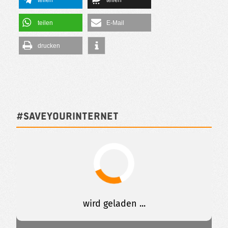
teilen
teilen
teilen
E-Mail
drucken
#SAVEYOURINTERNET