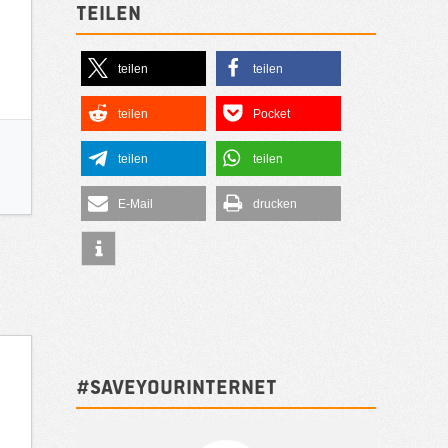
Teilen
teilen
teilen
teilen
Pocket
teilen
teilen
E-Mail
drucken
#SAVEYOURINTERNET