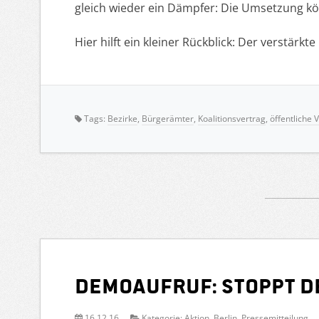
gleich wieder ein Dämpfer: Die Umsetzung kö
Hier hilft ein kleiner Rückblick: Der verstärkte
Tags:
Bezirke
,
Bürgerämter
,
Koalitionsvertrag
,
öffentliche 
Demoaufruf: Stoppt de
16.12.16
Kategorie:
Aktion
,
Berlin
,
Pressemitteilung