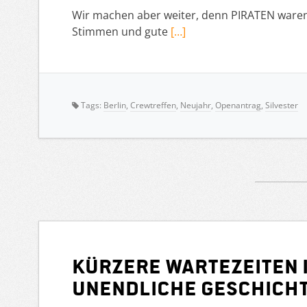
Wir machen aber weiter, denn PIRATEN waren n
Stimmen und gute
[…]
Tags:
Berlin
,
Crewtreffen
,
Neujahr
,
Openantrag
,
Silvester
Kürzere Wartezeiten 
unendliche Geschich